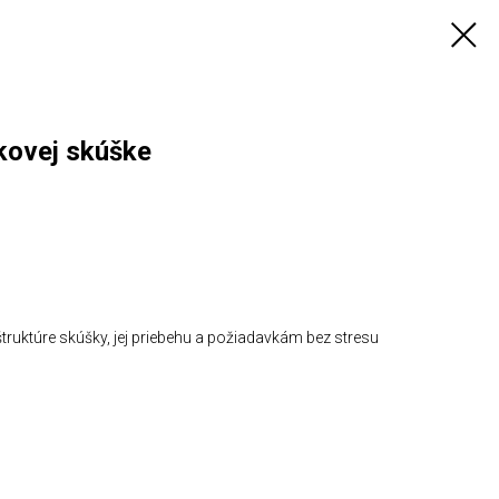
kovej skúške
štruktúre skúšky, jej priebehu a požiadavkám bez stresu