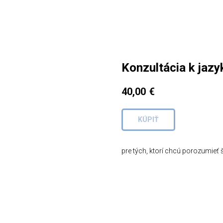
Konzultácia k jazy
40,00
€
KÚPIŤ
pre tých, ktorí chcú porozumieť 